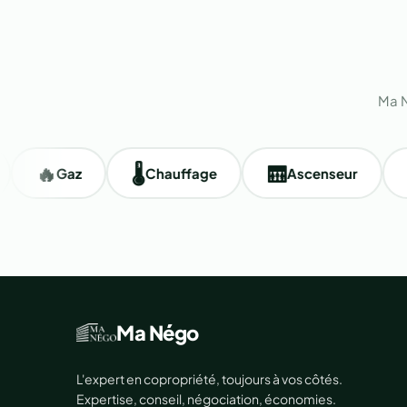
Ma N
🔥
🌡️
🛗
🧹
Gaz
Chauffage
Ascenseur
Ne
Ma Négo
L'expert en copropriété, toujours à vos côtés.
Expertise, conseil, négociation, économies.