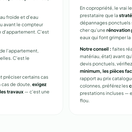
En copropriété, le vrai 
prestataire que la
straté
au froide et d'eau
dépannages ponctuels su
u avant le compteur
cher qu'une
rénovation 
ée d'appartement. C'est
eaux qui font grimper la
Notre conseil :
faites ré
r de l'appartement,
matériau, état) avant qu'
elles. C'est le
devis ponctuels, vérifi
minimum, les pièces fa
t préciser certains cas
rapport au prix catalogu
n cas de doute,
exigez
colonnes, préférez les
c
les travaux
— c'est une
prestations incluses — ex
flou.