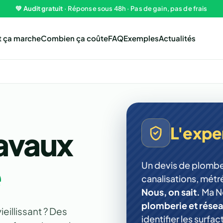
💚
Audit gratuit
· Réponse sous 48h · Pas de gain, pas de frais
 ça marche
Combien ça coûte
FAQ
Exemples
Actualités
L'expe
ravaux
e
Un devis de plomber
canalisations, métr
Nous, on sait.
Ma N
plomberie et rése
ieillissant ? Des
identifier les surf