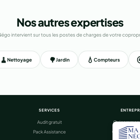
Nos autres
expertises
égo intervient sur tous les postes de charges de votre copropr
🌳
💧
🚰
ttoyage
Jardin
Compteurs
Plo
SERVICES
ENTREPR
Audit gratuit
Qui sommes-
Pack Assistance
Comment ça