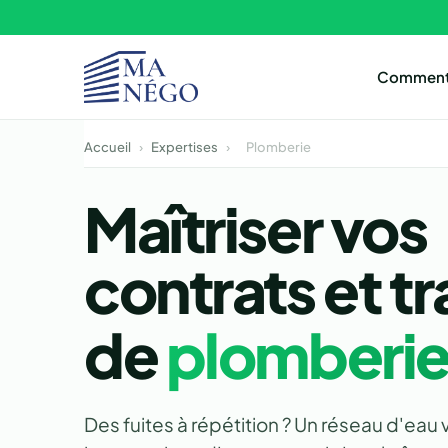
Aller au contenu
Comment
Accueil
›
Expertises
›
Plomberie
Maîtriser vos
contrats et t
de
plomberi
Des fuites à répétition ? Un réseau d'eau v