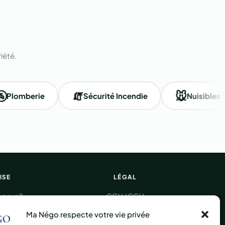
iété.
🧯
🐭
mberie
Sécurité Incendie
Nuisibles
ISE
LÉGAL
nous ?
CGV / CGU
 marche
Mentions légales
Ma Négo respecte votre vie privée