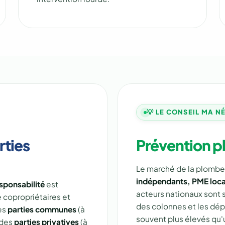
💡 LE CONSEIL MA N
rties
Prévention p
Le marché de la plomb
indépendants, PME local
sponsabilité
est
acteurs nationaux sont s
e copropriétaires et
des colonnes et les dé
des
parties communes
(à
souvent plus élevés qu'u
 des
parties privatives
(à