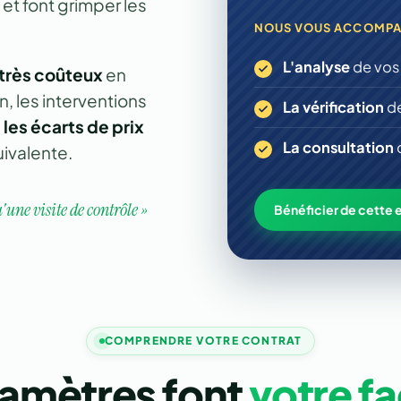
et font grimper les
NOUS VOUS ACCOMPA
L'analyse
de vos 
 très coûteux
en
n, les interventions
La vérification
de
,
les écarts de prix
La consultation
d
ivalente.
'une visite de contrôle »
Bénéficier de cette 
COMPRENDRE VOTRE CONTRAT
ramètres font
votre f