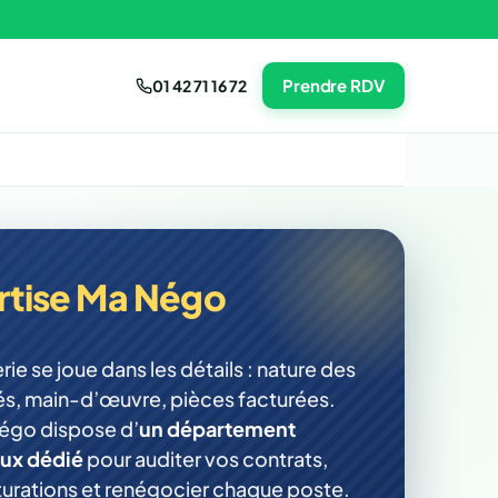
Prendre RDV
01 42 71 16 72
rtise Ma Négo
ie se joue dans les détails : nature des
és, main-d’œuvre, pièces facturées.
égo dispose d’
un département
aux dédié
pour auditer vos contrats,
acturations et renégocier chaque poste.