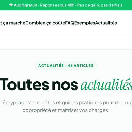
💚
Audit gratuit
· Réponse sous 48h · Pas de gain, pas de frais
 ça marche
Combien ça coûte
FAQ
Exemples
Actualités
ACTUALITÉS · 46 ARTICLES
Toutes nos
actualité
 décryptages, enquêtes et guides pratiques pour mieux g
copropriété et maîtriser vos charges.