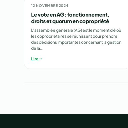
ARTICLES
12 NOVEMBRE 2024
Le vote en AG : fonctionnement,
droits et quorum en copropriété
L’assemblée générale (AG) est le moment clé où
les copropriétaires se réunissent pour prendre
des décisions importantes concernant la gestion
de la…
Lire