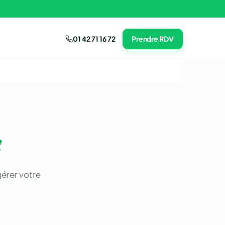
01 42 71 16 72
Prendre RDV
s
érer votre