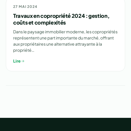
🔨 TRAVAUX
27 MAI 2024
Travaux en copropriété 2024 : gestion,
coûts et complexités
Dans le paysage immobilier moderne, les copropriétés
représentent une part importante du marché, offrant
aux propriétaires une alternative attrayante à la
propriété…
Lire