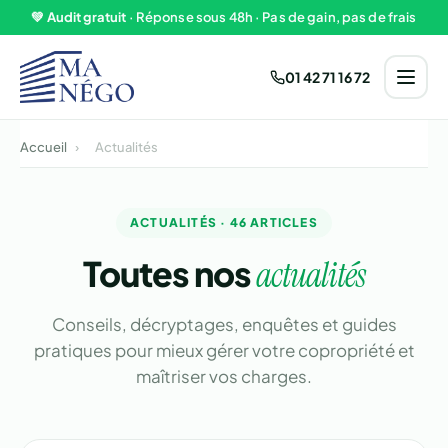
Aller au contenu
💚
Audit gratuit
· Réponse sous 48h · Pas de gain, pas de frais
01 42 71 16 72
Accueil
›
Actualités
ACTUALITÉS · 46 ARTICLES
Toutes nos
actualités
Conseils, décryptages, enquêtes et guides
pratiques pour mieux gérer votre copropriété et
maîtriser vos charges.