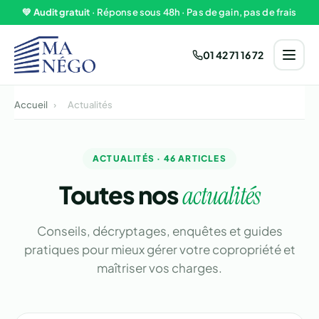
Aller au contenu
💚
Audit gratuit
· Réponse sous 48h · Pas de gain, pas de frais
01 42 71 16 72
Accueil
›
Actualités
ACTUALITÉS · 46 ARTICLES
Toutes nos
actualités
Conseils, décryptages, enquêtes et guides
pratiques pour mieux gérer votre copropriété et
maîtriser vos charges.