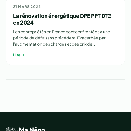
🏗️ RÉNOVATION
21 MARS 2024
La rénovation énergétique DPE PPT DTG
en 2024
Les copropriétés en France sont confrontées à une
période de défis sans précédent. Exacerbée par
l'augmentation des charges et des prix de…
Lire
Ma Négo