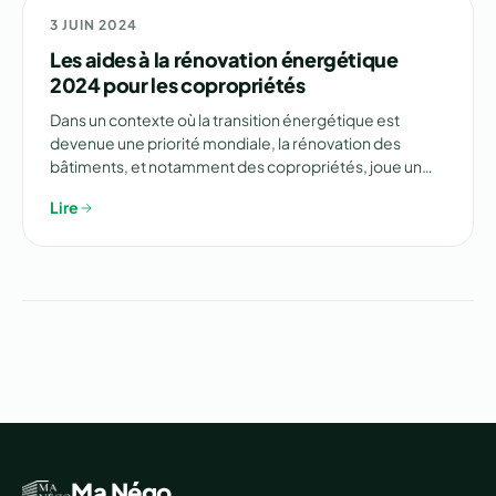
💶 FINANCEMENT
3 JUIN 2024
Les aides à la rénovation énergétique
2024 pour les copropriétés
Dans un contexte où la transition énergétique est
devenue une priorité mondiale, la rénovation des
bâtiments, et notamment des copropriétés, joue un…
Lire
Ma Négo