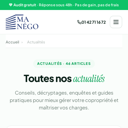
Aller au contenu
💚
Audit gratuit
· Réponse sous 48h · Pas de gain, pas de frais
01 42 71 16 72
Accueil
›
Actualités
ACTUALITÉS · 46 ARTICLES
Toutes nos
actualités
Conseils, décryptages, enquêtes et guides
pratiques pour mieux gérer votre copropriété et
maîtriser vos charges.