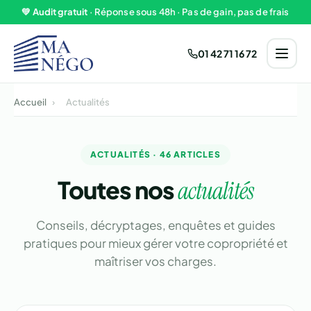
Aller au contenu
💚
Audit gratuit
· Réponse sous 48h · Pas de gain, pas de frais
01 42 71 16 72
Accueil
›
Actualités
ACTUALITÉS · 46 ARTICLES
Toutes nos
actualités
Conseils, décryptages, enquêtes et guides
pratiques pour mieux gérer votre copropriété et
maîtriser vos charges.