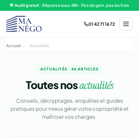
Aller au contenu
💚
Audit gratuit
· Réponse sous 48h · Pas de gain, pas de frais
01 42 71 16 72
Accueil
›
Actualités
ACTUALITÉS · 46 ARTICLES
Toutes nos
actualités
Conseils, décryptages, enquêtes et guides
pratiques pour mieux gérer votre copropriété et
maîtriser vos charges.