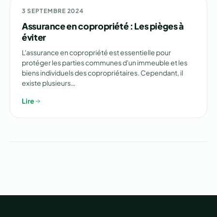
🛡️ CONSEIL
3 SEPTEMBRE 2024
Assurance en copropriété : Les pièges à
éviter
L'assurance en copropriété est essentielle pour
protéger les parties communes d'un immeuble et les
biens individuels des copropriétaires. Cependant, il
existe plusieurs…
Lire