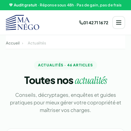
Aller au contenu
💚
Audit gratuit
· Réponse sous 48h · Pas de gain, pas de frais
01 42 71 16 72
Accueil
›
Actualités
ACTUALITÉS · 46 ARTICLES
Toutes nos
actualités
Conseils, décryptages, enquêtes et guides
pratiques pour mieux gérer votre copropriété et
maîtriser vos charges.