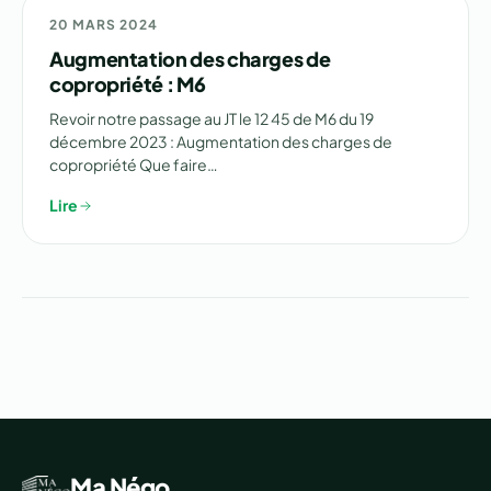
📊 ANALYSE
20 MARS 2024
Augmentation des charges de
copropriété : M6
Revoir notre passage au JT le 12 45 de M6 du 19
décembre 2023 : Augmentation des charges de
copropriété Que faire…
Lire
Ma Négo