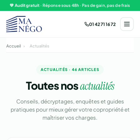
Aller au contenu
💚
Audit gratuit
· Réponse sous 48h · Pas de gain, pas de frais
01 42 71 16 72
Accueil
›
Actualités
ACTUALITÉS · 46 ARTICLES
Toutes nos
actualités
Conseils, décryptages, enquêtes et guides
pratiques pour mieux gérer votre copropriété et
maîtriser vos charges.