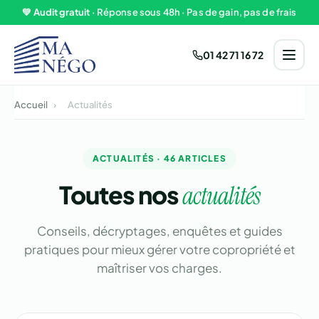
Aller au contenu
💚
Audit gratuit
· Réponse sous 48h · Pas de gain, pas de frais
01 42 71 16 72
Accueil
›
Actualités
ACTUALITÉS · 46 ARTICLES
Toutes nos
actualités
Conseils, décryptages, enquêtes et guides
pratiques pour mieux gérer votre copropriété et
maîtriser vos charges.