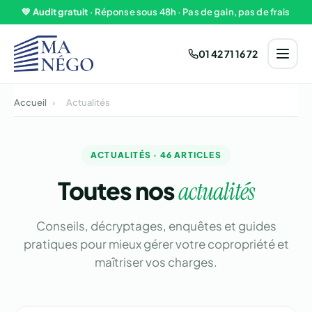
Aller au contenu
💚
Audit gratuit
· Réponse sous 48h · Pas de gain, pas de frais
01 42 71 16 72
Accueil
›
Actualités
ACTUALITÉS · 46 ARTICLES
Toutes nos
actualités
Conseils, décryptages, enquêtes et guides
pratiques pour mieux gérer votre copropriété et
maîtriser vos charges.