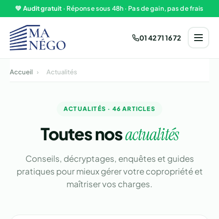
Aller au contenu
💚
Audit gratuit
· Réponse sous 48h · Pas de gain, pas de frais
01 42 71 16 72
Accueil
›
Actualités
ACTUALITÉS · 46 ARTICLES
Toutes nos
actualités
Conseils, décryptages, enquêtes et guides
pratiques pour mieux gérer votre copropriété et
maîtriser vos charges.