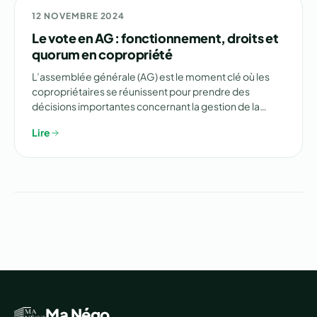
ARTICLES
12 NOVEMBRE 2024
Le vote en AG : fonctionnement, droits et
quorum en copropriété
L’assemblée générale (AG) est le moment clé où les
copropriétaires se réunissent pour prendre des
décisions importantes concernant la gestion de la…
Lire
Ma Négo