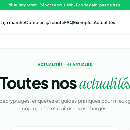
💚
Audit gratuit
· Réponse sous 48h · Pas de gain, pas de frais
 ça marche
Combien ça coûte
FAQ
Exemples
Actualités
ACTUALITÉS · 46 ARTICLES
Toutes nos
actualité
 décryptages, enquêtes et guides pratiques pour mieux g
copropriété et maîtriser vos charges.