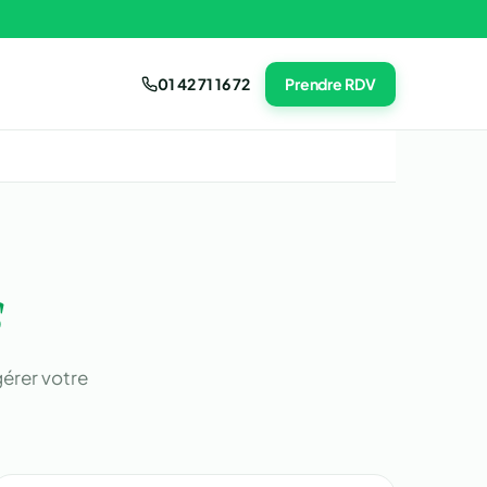
01 42 71 16 72
Prendre RDV
s
érer votre