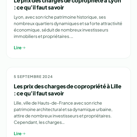
Le prix des charges de copropriété à Lyon
: ce qu’il faut savoir
Lyon, avec son riche patrimoine historique, ses
nombreux quartiers dynamiques et sa forte attractivité
économique, séduit de nombreux investisseurs
immobiliers et propriétaires.…
Lire
NON CLASSÉ
5 SEPTEMBRE 2024
Les prix des charges de copropriété à Lille
: ce qu’il faut savoir
Lille, ville de Hauts-de-France avec son riche
patrimoine architectural et sa dynamique urbaine,
attire de nombreux investisseurs et propriétaires.
Cependant, les charges…
Lire