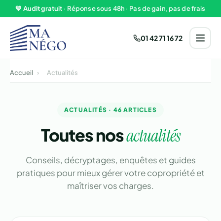
Aller au contenu
💚
Audit gratuit
· Réponse sous 48h · Pas de gain, pas de frais
01 42 71 16 72
Accueil
›
Actualités
ACTUALITÉS · 46 ARTICLES
Toutes nos
actualités
Conseils, décryptages, enquêtes et guides
pratiques pour mieux gérer votre copropriété et
maîtriser vos charges.