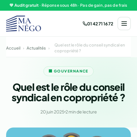
Aller au contenu
💚
Audit gratuit
· Réponse sous 48h · Pas de gain, pas de frais
01 42 71 16 72
Quel est le rôle du conseil syndical en
Accueil
›
Actualités
›
copropriété ?
🏢 GOUVERNANCE
Quel est le rôle du conseil
syndical en copropriété ?
20 juin 2025
2 min de lecture