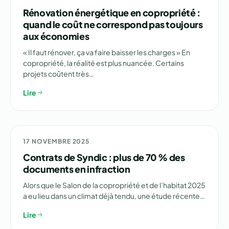
Rénovation énergétique en copropriété :
quand le coût ne correspond pas toujours
aux économies
« Il faut rénover, ça va faire baisser les charges » En
copropriété, la réalité est plus nuancée. Certains
projets coûtent très…
Lire
⚠️ ENQUÊTE
17 NOVEMBRE 2025
Contrats de Syndic : plus de 70 % des
documents en infraction
Alors que le Salon de la copropriété et de l’habitat 2025
a eu lieu dans un climat déjà tendu, une étude récente…
Lire