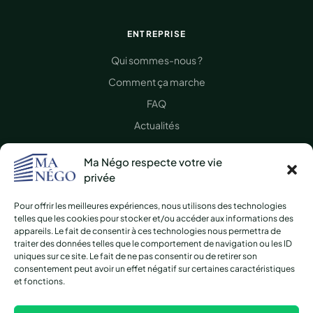
ENTREPRISE
Qui sommes-nous ?
Comment ça marche
FAQ
Actualités
Presse
Ma Négo respecte votre vie
Nous contacter
privée
Pour offrir les meilleures expériences, nous utilisons des technologies
LÉGAL
telles que les cookies pour stocker et/ou accéder aux informations des
appareils. Le fait de consentir à ces technologies nous permettra de
CGV / CGU
traiter des données telles que le comportement de navigation ou les ID
uniques sur ce site. Le fait de ne pas consentir ou de retirer son
Mentions légales
consentement peut avoir un effet négatif sur certaines caractéristiques
et fonctions.
Protection des données
Plan du site