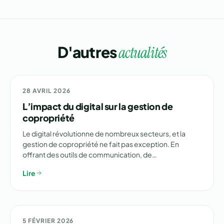
D'autres
actualités
💰 GESTION
28 AVRIL 2026
L’impact du digital sur la gestion de
copropriété
Le digital révolutionne de nombreux secteurs, et la
gestion de copropriété ne fait pas exception. En
offrant des outils de communication, de…
Lire
🏗️ RÉNOVATION
5 FÉVRIER 2026