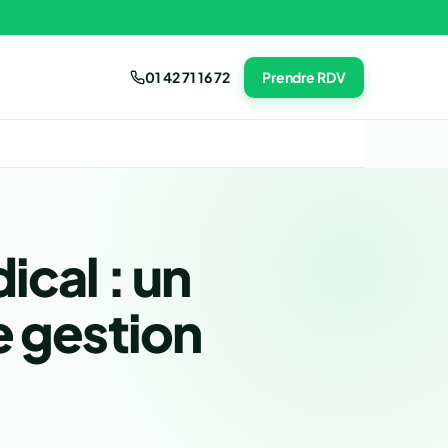
01 42 71 16 72
Prendre RDV
ical : un
e gestion