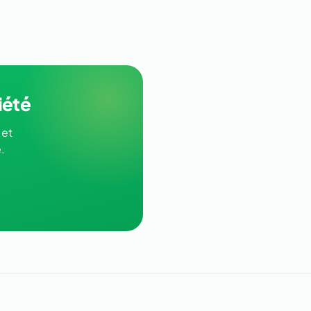
iété
 et
.