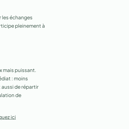
r les échanges
articipe pleinement à
ux mais puissant.
diat : moins
 aussi de répartir
ulation de
quez ici