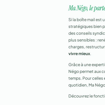
Ma Négo, le part
Si la boîte mail est
stratégiques bien p
des conseils syndi
plus sensibles : re
charges, restructur
vivre mieux
.
Grâce à une experti
Négo permet aux cop
temps. Pour celles e
quotidien, Ma Négo
Découvrez le fonct