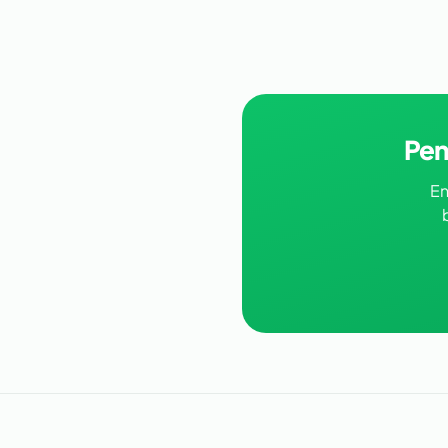
Pen
En