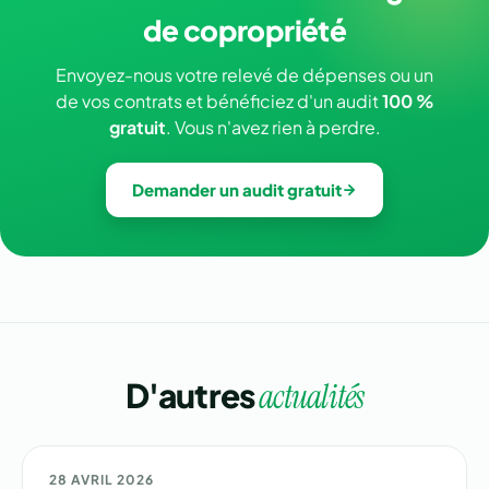
de copropriété
Envoyez-nous votre relevé de dépenses ou un
de vos contrats et bénéficiez d'un audit
100 %
gratuit
. Vous n'avez rien à perdre.
Demander un audit gratuit
D'autres
actualités
💰 GESTION
28 AVRIL 2026