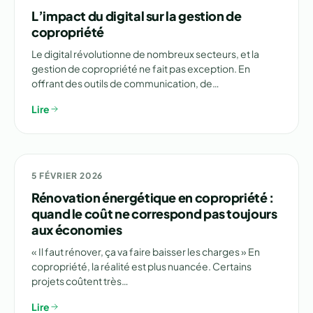
L’impact du digital sur la gestion de
copropriété
Le digital révolutionne de nombreux secteurs, et la
gestion de copropriété ne fait pas exception. En
offrant des outils de communication, de…
Lire
🏗️ RÉNOVATION
5 FÉVRIER 2026
Rénovation énergétique en copropriété :
quand le coût ne correspond pas toujours
aux économies
« Il faut rénover, ça va faire baisser les charges » En
copropriété, la réalité est plus nuancée. Certains
projets coûtent très…
Lire