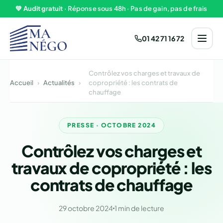
Aller au contenu
💚
Audit gratuit
· Réponse sous 48h · Pas de gain, pas de frais
01 42 71 16 72
Contrôlez vos charges et travaux de
Accueil
›
Actualités
›
copropriété : les contrats de
chauffage
PRESSE · OCTOBRE 2024
Contrôlez vos charges et
travaux de copropriété : les
contrats de chauffage
29 octobre 2024
1 min de lecture