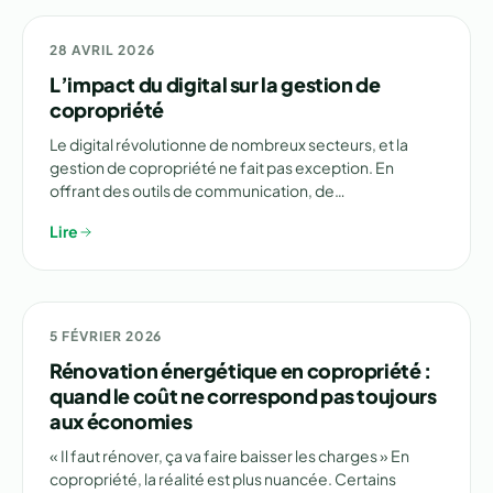
💰 GESTION
28 AVRIL 2026
L’impact du digital sur la gestion de
copropriété
Le digital révolutionne de nombreux secteurs, et la
gestion de copropriété ne fait pas exception. En
offrant des outils de communication, de…
Lire
🏗️ RÉNOVATION
5 FÉVRIER 2026
Rénovation énergétique en copropriété :
quand le coût ne correspond pas toujours
aux économies
« Il faut rénover, ça va faire baisser les charges » En
copropriété, la réalité est plus nuancée. Certains