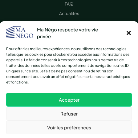
FAQ
Actualités
Presse
Ma Négo respecte votre vie
Nous contacter
privée
Pour offrir les meilleures expériences, nous utilisons des technologies
LÉGAL
telles que les cookies pour stocker et/ou accéder aux informations des
appareils. Le fait de consentir à ces technologies nous permettra de
CGV / CGU
traiter des données telles que le comportement de navigation ou les ID
uniques sur ce site. Le fait de ne pas consentir ou de retirer son
Mentions légales
consentement peut avoir un effet négatif sur certaines caractéristiques
et fonctions.
Protection des données
Plan du site
Accepter
Refuser
© 2026 Ma Négo. Tous droits réservés.
Voir les préférences
01 42 71 16 72 · contact@ma-nego.fr