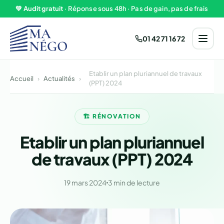
Aller au contenu
💚
Audit gratuit
· Réponse sous 48h · Pas de gain, pas de frais
01 42 71 16 72
Etablir un plan pluriannuel de travaux
Accueil
›
Actualités
›
(PPT) 2024
🏗️ RÉNOVATION
Etablir un plan pluriannuel
de travaux (PPT) 2024
19 mars 2024
3 min de lecture