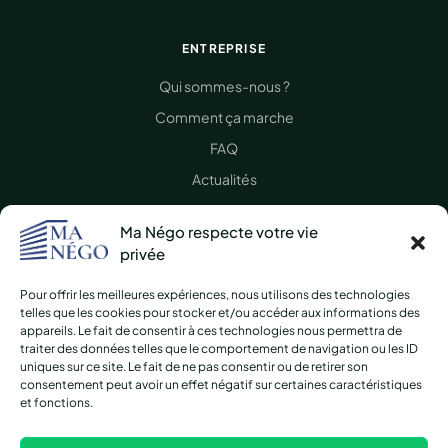
ENTREPRISE
Qui sommes-nous ?
Comment ça marche
FAQ
Actualités
Presse
Ma Négo respecte votre vie
Nous contacter
privée
Pour offrir les meilleures expériences, nous utilisons des technologies
LÉGAL
telles que les cookies pour stocker et/ou accéder aux informations des
appareils. Le fait de consentir à ces technologies nous permettra de
CGV / CGU
traiter des données telles que le comportement de navigation ou les ID
uniques sur ce site. Le fait de ne pas consentir ou de retirer son
Mentions légales
consentement peut avoir un effet négatif sur certaines caractéristiques
et fonctions.
Protection des données
Plan du site