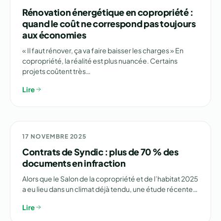
Rénovation énergétique en copropriété :
quand le coût ne correspond pas toujours
aux économies
« Il faut rénover, ça va faire baisser les charges » En
copropriété, la réalité est plus nuancée. Certains
projets coûtent très…
Lire
⚠️ ENQUÊTE
17 NOVEMBRE 2025
Contrats de Syndic : plus de 70 % des
documents en infraction
Alors que le Salon de la copropriété et de l’habitat 2025
a eu lieu dans un climat déjà tendu, une étude récente…
Lire