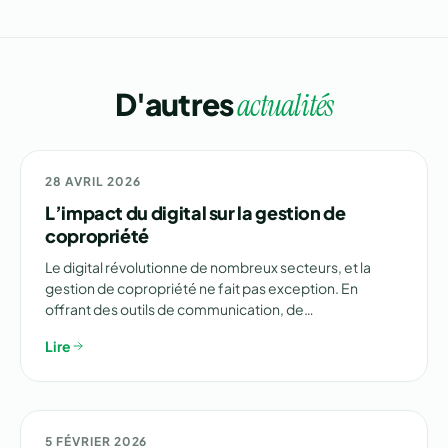
D'autres
actualités
💰 GESTION
28 AVRIL 2026
L’impact du digital sur la gestion de
copropriété
Le digital révolutionne de nombreux secteurs, et la
gestion de copropriété ne fait pas exception. En
offrant des outils de communication, de…
Lire
🏗️ RÉNOVATION
5 FÉVRIER 2026