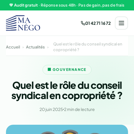
Aller au contenu
💚
Audit gratuit
· Réponse sous 48h · Pas de gain, pas de frais
01 42 71 16 72
Quel est le rôle du conseil syndical en
Accueil
›
Actualités
›
copropriété ?
🏢 GOUVERNANCE
Quel est le rôle du conseil
syndical en copropriété ?
20 juin 2025
2 min de lecture