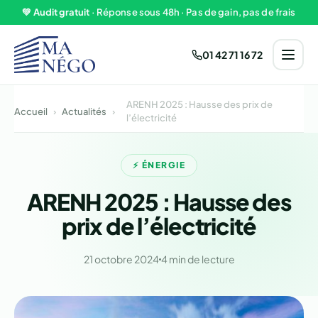
Aller au contenu
💚
Audit gratuit
· Réponse sous 48h · Pas de gain, pas de frais
01 42 71 16 72
ARENH 2025 : Hausse des prix de
Accueil
›
Actualités
›
l’électricité
⚡ ÉNERGIE
ARENH 2025 : Hausse des
prix de l’électricité
21 octobre 2024
4 min de lecture