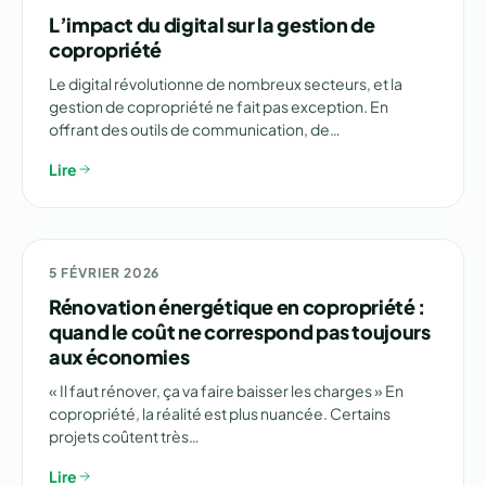
L’impact du digital sur la gestion de
copropriété
Le digital révolutionne de nombreux secteurs, et la
gestion de copropriété ne fait pas exception. En
offrant des outils de communication, de…
Lire
🏗️ RÉNOVATION
5 FÉVRIER 2026
Rénovation énergétique en copropriété :
quand le coût ne correspond pas toujours
aux économies
« Il faut rénover, ça va faire baisser les charges » En
copropriété, la réalité est plus nuancée. Certains
projets coûtent très…
Lire