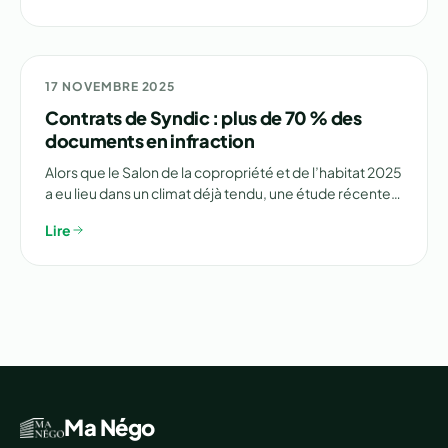
⚠️ ENQUÊTE
17 NOVEMBRE 2025
Contrats de Syndic : plus de 70 % des
documents en infraction
Alors que le Salon de la copropriété et de l’habitat 2025
a eu lieu dans un climat déjà tendu, une étude récente…
Lire
Ma Négo