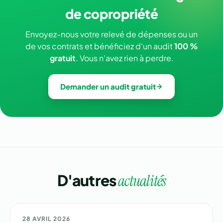
de copropriété
Envoyez-nous votre relevé de dépenses ou un
de vos contrats et bénéficiez d'un audit
100 %
gratuit
. Vous n'avez rien à perdre.
Demander un audit gratuit
D'autres
actualités
💰 GESTION
28 AVRIL 2026